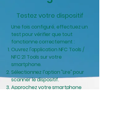
Testez votre dispositif
Une fois configuré, effectuez un
test pour vérifier que tout
fonctionne correctement :
Ouvrez l'application NFC Tools /
NFC 21 Tools sur votre
smartphone.
Sélectionnez l’option "Lire" pour
scanner le dispositif.
Approchez votre smartphone
du bracelet ou du porte-clé
VESTALES.
Vérifiez que l’application affiche
bien le numéro de téléphone ou
lien.
Testez un appel pour vous