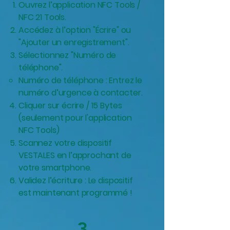
Ouvrez l’application NFC Tools /
NFC 21 Tools.
Accédez à l’option "Écrire" ou
"Ajouter un enregistrement".
Sélectionnez "Numéro de
téléphone".
Numéro de téléphone : Entrez le
numéro d’urgence à contacter.
Cliquer sur écrire / 15 Bytes
(seulement pour l'application
NFC Tools)
Scannez votre dispositif
VESTALES en l’approchant de
votre smartphone.
Validez l’écriture : Le dispositif
est maintenant programmé !
3